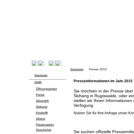
Startseite
Presse 2015
Startseite
Presseinformationen im Jahr 2015
Skilift
Öffnungszeiten
Sie möchten in der Presse über
Preise
Skihang in Rugiswalde, oder ei
stellen wir Ihnen Informationen
Skiverleih
Verfügung.
Skikurse
Kinderlift
Nutzen Sie für Ihre Anfrage unser Ko
Skitest
Plastematten
Geschichte
Sie suchen offizielle Pressemit