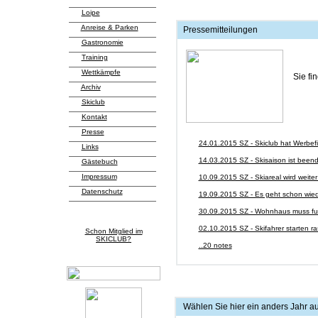
Loipe
Anreise & Parken
Pressemitteilungen
Gastronomie
Training
Wettkämpfe
Sie fi
Archiv
Skiclub
Kontakt
Presse
24.01.2015 SZ - Skiclub hat Werbef
Links
14.03.2015 SZ - Skisaison ist beend
Gästebuch
Impressum
10.09.2015 SZ - Skiareal wird weiter
Datenschutz
19.09.2015 SZ - Es geht schon wied
30.09.2015 SZ - Wohnhaus muss fue
02.10.2015 SZ - Skifahrer starten ra
Schon Mitglied im
SKICLUB?
..20 notes
Wählen Sie hier ein anders Jahr a