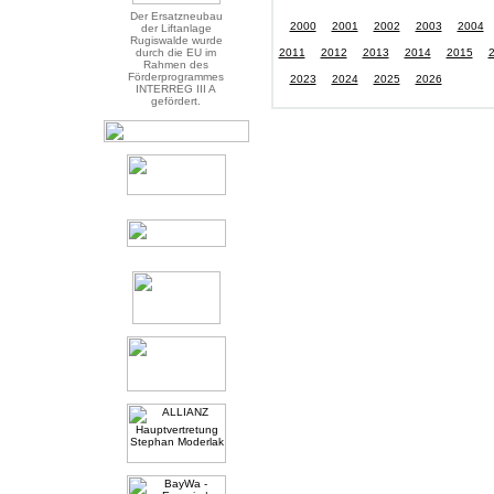
Der Ersatzneubau
2000
2001
2002
2003
2004
der Liftanlage
Rugiswalde wurde
durch die EU im
2011
2012
2013
2014
2015
Rahmen des
Förderprogrammes
2023
2024
2025
2026
INTERREG III A
gefördert.