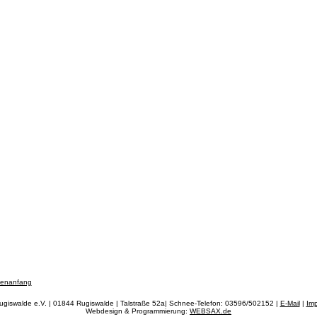
tenanfang
ugiswalde e.V. | 01844 Rugiswalde | Talstraße 52a| Schnee-Telefon: 03596/502152 |
E-Mail
|
Im
Webdesign & Programmierung:
WEBSAX.de