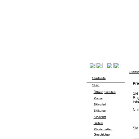
Startse
Startseite
Pre
Skilift
Öffnungszeiten
Sie
Rug
Preise
Inf
Skiverleih
Nut
Skikurse
Kinderlift
Skitest
Sie
Plastematten
Geschichte