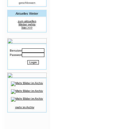
geschlossen
Aktuelles Wetter
zum aktuellen
Wetter gehts
hier >>>
Benutzer
Passwort
mehr im Archiv