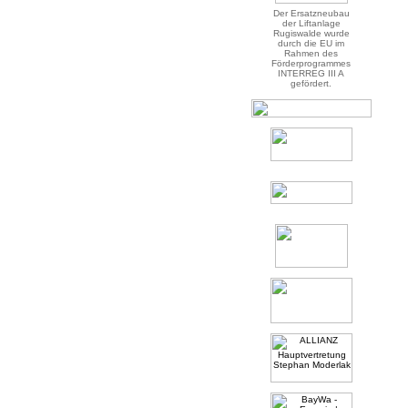
Der Ersatzneubau
der Liftanlage
Rugiswalde wurde
durch die EU im
Rahmen des
Förderprogrammes
INTERREG III A
gefördert.