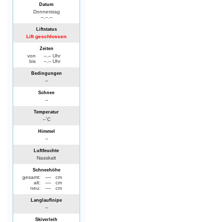
Datum
Donnerstag
--.--.--
Liftstatus
Lift geschlossen
Zeiten
von
--.-- Uhr
bis
--.-- Uhr
Bedingungen
--
Schnee
--
Temperatur
--`C
Himmel
--
Luftfeuchte
Nasskalt
Schneehöhe
gesamt:
----
cm
alt:
----
cm
neu:
----
cm
Langlaufloipe
--
Skiverleih