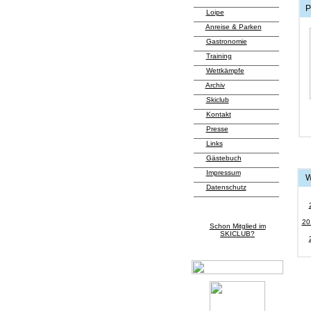
P
Loipe
Anreise & Parken
Gastronomie
Training
Wettkämpfe
Archiv
Skiclub
Kontakt
Presse
Links
Gästebuch
Impressum
W
Datenschutz
20
Schon Mitglied im
SKICLUB?