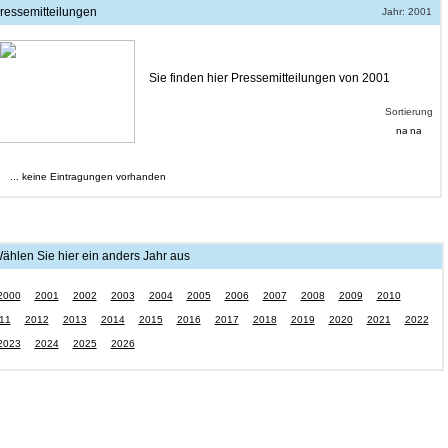
ressemitteilungen
Jahr: 2001
Sie finden hier Pressemitteilungen von 2001
Sortierung
... keine Eintragungen vorhanden
ählen Sie hier ein anders Jahr aus
2000
2001
2002
2003
2004
2005
2006
2007
2008
2009
2010
11
2012
2013
2014
2015
2016
2017
2018
2019
2020
2021
2022
2023
2024
2025
2026