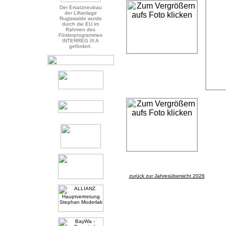
Der Ersatzneubau
der Liftanlage
Rugiswalde wurde
durch die EU im
Rahmen des
Förderprogrammes
INTERREG III A
gefördert.
zurück zur Jahresübersicht 2026