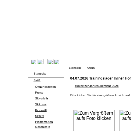
Startseite
Archiv
Startseite
04.07.2026 Trainingslager Inliner H
Skilift
zurück zur Jahresübersicht 2026
Öffnungszeiten
Preise
Bitte klicken Sie für eine größere Ansicht auf
Skiverleih
Skikurse
Kinderlift
Skitest
Plastematten
Geschichte