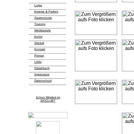
Loipe
Anreise & Parken
Gastronomie
Training
Wettkämpfe
Archiv
Skiclub
Kontakt
Presse
Links
Gästebuch
Impressum
Datenschutz
Schon Mitglied im
SKICLUB?