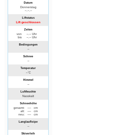
Datum
Donnerstag
--.--.--
Liftstatus
Lift geschlossen
Zeiten
von
--.-- Uhr
bis
--.-- Uhr
Bedingungen
--
Schnee
--
Temperatur
--`C
Himmel
--
Luftfeuchte
Nasskalt
Schneehöhe
gesamt:
----
cm
alt:
----
cm
neu:
----
cm
Langlaufloipe
--
Skiverleih