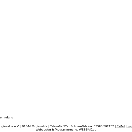
tenanfang
ugiswalde e.V. | 01844 Rugiswalde | Talstraße 52a| Schnee-Telefon: 03596/502152 |
E-Mail
|
Im
Webdesign & Programmierung:
WEBSAX.de