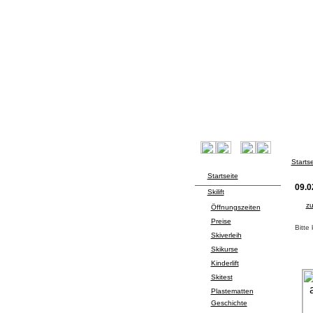
Startse
Startseite
09.0
Skilift
zu
Öffnungszeiten
Preise
Bitte
Skiverleih
Skikurse
Kinderlift
Skitest
Plastematten
Geschichte