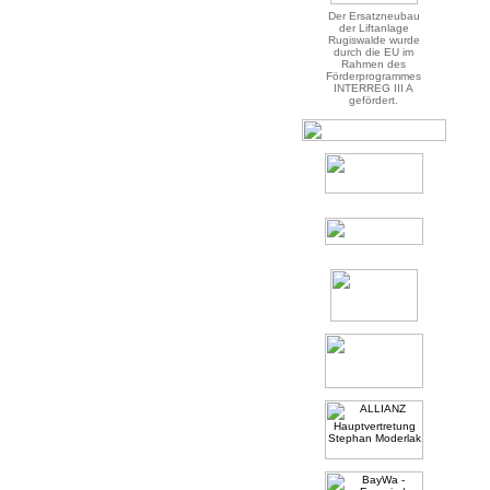
Der Ersatzneubau
der Liftanlage
Rugiswalde wurde
durch die EU im
Rahmen des
Förderprogrammes
INTERREG III A
gefördert.